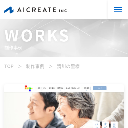
WORKS
制作事例
TOP
制作事例
清川の里様